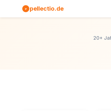
pellectio.de
P
20+ Jah